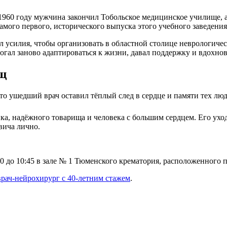
В 1960 году мужчина закончил Тобольское медицинское училище, 
самого первого, исторического выпуска этого учебного заведения
усилия, чтобы организовать в областной столице неврологическу
гал заново адаптироваться к жизни, давал поддержку и вдохновл
щ
о ушедший врач оставил тёплый след в сердце и памяти тех люде
а, надёжного товарища и человека с большим сердцем. Его ухо
вича лично.
 до 10:45 в зале № 1 Тюменского крематория, расположенного по
врач‑нейрохирург с 40‑летним стажем
.