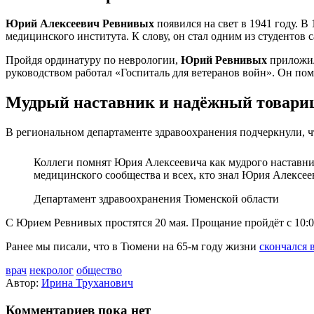
Юрий Алексеевич Ревнивых
появился на свет в 1941 году. 
медицинского института. К слову, он стал одним из студентов 
Пройдя ординатуру по неврологии,
Юрий Ревнивых
приложил 
руководством работал «Госпиталь для ветеранов войн». Он помо
Мудрый
наставник
и
надёжный
товари
В региональном департаменте здравоохранения подчеркнули, чт
Коллеги помнят Юрия Алексеевича как мудрого наставник
медицинского сообщества и всех, кто знал Юрия Алексее
Департамент здравоохранения Тюменской области
С Юрием Ревнивых простятся 20 мая. Прощание пройдёт с 10:00
Ранее мы писали, что в Тюмени на 65‑м году жизни
скончался 
врач
некролог
общество
Автор:
Ирина Труханович
Комментариев пока нет