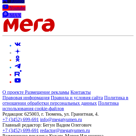
Rutube
Youtube
MAX
О проекте
Размещение рекламы
Контакты
Правовая информация
Правила и условия сайта
Политика в
отношении обработки персональных данных
Политика
использования cookie-файлов
Редакция:
625003, г. Тюмень, ул. Гранитная, 4.
+7 (3452) 699-691
info@megatyumen.ru
Главный редактор:
Бегун Вадим Олегович
+7 (3452) 699-691
redactor@megatyumen.ru
Размещение рекламы:
Кухарь Мария Ильинична