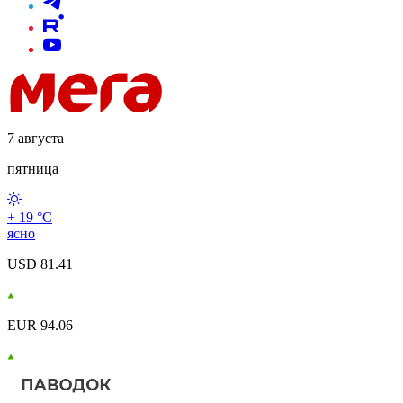
7 августа
пятница
+ 19 °С
ясно
USD 81.41
EUR 94.06