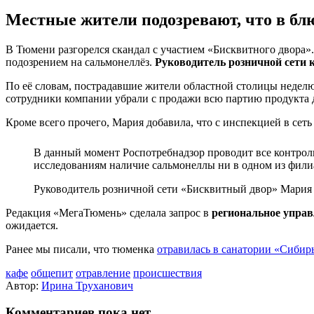
Местные жители подозревают, что в бл
В Тюмени разгорелся скандал с участием «Бисквитного двора».
подозрением на сальмонеллёз.
Руководитель розничной сети
По её словам, пострадавшие жители областной столицы неделю
сотрудники компании убрали с продажи всю партию продукта 
Кроме всего прочего, Мария добавила, что с инспекцией в сет
В данный момент Роспотребнадзор проводит все контроль
исследованиям наличие сальмонеллы ни в одном из фили
Руководитель розничной сети «Бисквитный двор» Мария
Редакция «МегаТюмень» сделала запрос в
региональное управ
ожидается.
Ранее мы писали, что тюменка
отравилась в санатории «Сибир
кафе
общепит
отравление
происшествия
Автор:
Ирина Труханович
Комментариев пока нет