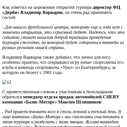
Как отметил на церемонии открытия турнира
директор ФЦ
«Дерби» Владимир Варваров
, он очень рад принимать
гостей:
- Для нашего футбольного центра, которому еще и года нет с
момента открытия, это серьезный дебют. Надеюсь, что это
событие станет началом доброй традиции проведения
турнира ежегодно, на который будут собираться команды из
разных регионов нашей страны.
Владимир Варваров также добавил, что лично для него
особенно приятно, что открывают игру юные спортсмены его
клуба и команда спортшколы «Урал» из Екатеринбурга, за
которую он болеет с 1981 года.
С приветственным словом к участникам и болельщикам
обратился
менеджер отдела продаж автомобилей CHERY
компании «Базис-Моторс» Максим Шляпников
:
- Рад приветствовать всех в столь летний и теплый день. В
лице компании «Базис-Моторс» мы счастливы участвовать в
этом турнире и разделить с вами эмоции. Желаю командам
отличной игры. Рад также представить уникальный новый