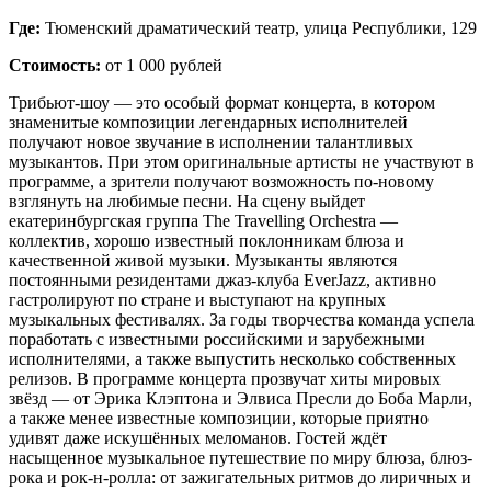
Где:
Тюменский драматический театр, улица Республики, 129
Стоимость:
от 1 000 рублей
Трибьют-шоу — это особый формат концерта, в котором
знаменитые композиции легендарных исполнителей
получают новое звучание в исполнении талантливых
музыкантов. При этом оригинальные артисты не участвуют в
программе, а зрители получают возможность по-новому
взглянуть на любимые песни. На сцену выйдет
екатеринбургская группа The Travelling Orchestra —
коллектив, хорошо известный поклонникам блюза и
качественной живой музыки. Музыканты являются
постоянными резидентами джаз-клуба EverJazz, активно
гастролируют по стране и выступают на крупных
музыкальных фестивалях. За годы творчества команда успела
поработать с известными российскими и зарубежными
исполнителями, а также выпустить несколько собственных
релизов. В программе концерта прозвучат хиты мировых
звёзд — от Эрика Клэптона и Элвиса Пресли до Боба Марли,
а также менее известные композиции, которые приятно
удивят даже искушённых меломанов. Гостей ждёт
насыщенное музыкальное путешествие по миру блюза, блюз-
рока и рок-н-ролла: от зажигательных ритмов до лиричных и