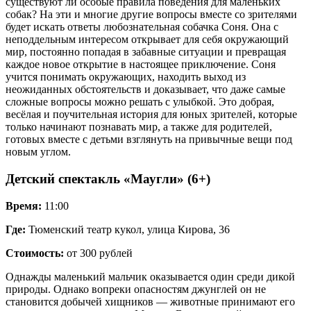
существуют ли особые правила поведения для маленьких
собак? На эти и многие другие вопросы вместе со зрителями
будет искать ответы любознательная собачка Соня. Она с
неподдельным интересом открывает для себя окружающий
мир, постоянно попадая в забавные ситуации и превращая
каждое новое открытие в настоящее приключение. Соня
учится понимать окружающих, находить выход из
неожиданных обстоятельств и доказывает, что даже самые
сложные вопросы можно решать с улыбкой. Это добрая,
весёлая и поучительная история для юных зрителей, которые
только начинают познавать мир, а также для родителей,
готовых вместе с детьми взглянуть на привычные вещи под
новым углом.
Детский спектакль «Маугли» (6+)
Время:
11:00
Где:
Тюменский театр кукол, улица Кирова, 36
Стоимость:
от 300 рублей
Однажды маленький мальчик оказывается один среди дикой
природы. Однако вопреки опасностям джунглей он не
становится добычей хищников — животные принимают его