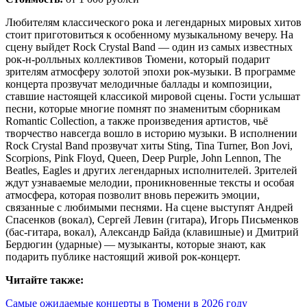
Любителям классического рока и легендарных мировых хитов
стоит приготовиться к особенному музыкальному вечеру. На
сцену выйдет Rock Crystal Band — один из самых известных
рок-н-ролльных коллективов Тюмени, который подарит
зрителям атмосферу золотой эпохи рок-музыки. В программе
концерта прозвучат мелодичные баллады и композиции,
ставшие настоящей классикой мировой сцены. Гости услышат
песни, которые многие помнят по знаменитым сборникам
Romantic Collection, а также произведения артистов, чьё
творчество навсегда вошло в историю музыки. В исполнении
Rock Crystal Band прозвучат хиты Sting, Tina Turner, Bon Jovi,
Scorpions, Pink Floyd, Queen, Deep Purple, John Lennon, The
Beatles, Eagles и других легендарных исполнителей. Зрителей
ждут узнаваемые мелодии, проникновенные тексты и особая
атмосфера, которая позволит вновь пережить эмоции,
связанные с любимыми песнями. На сцене выступят Андрей
Спасенков (вокал), Сергей Левин (гитара), Игорь Письменков
(бас-гитара, вокал), Александр Байда (клавишные) и Дмитрий
Бердюгин (ударные) — музыканты, которые знают, как
подарить публике настоящий живой рок-концерт.
Читайте также:
Самые ожидаемые концерты в Тюмени в 2026 году