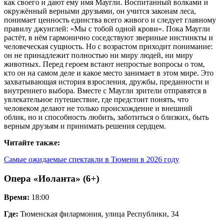
как своего и дают ему имя Маугли. Воспитанный волками и
окружённый верными друзьями, он учится законам леса,
понимает ценность единства всего живого и следует главному
правилу джунглей: «Мы с тобой одной крови». Пока Маугли
растёт, в нём гармонично соседствуют звериные инстинкты и
человеческая сущность. Но с возрастом приходит понимание:
он не принадлежит полностью ни миру людей, ни миру
животных. Перед героем встают непростые вопросы о том,
кто он на самом деле и какое место занимает в этом мире. Это
захватывающая история взросления, дружбы, преданности и
внутреннего выбора. Вместе с Маугли зрители отправятся в
увлекательное путешествие, где предстоит понять, что
человеком делают не только происхождение и внешний
облик, но и способность любить, заботиться о близких, быть
верным друзьям и принимать решения сердцем.
Читайте также:
Самые ожидаемые спектакли в Тюмени в 2026 году
Опера «Иоланта» (6+)
Время:
18:00
Где:
Тюменская филармония, улица Республики, 34