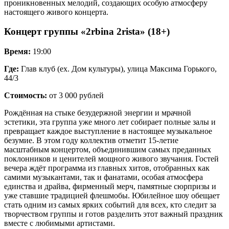
проникновенных мелодий, создающих особую атмосферу
настоящего живого концерта.
Концерт группы «2rbina 2rista» (18+)
Время:
19:00
Где:
Глав клуб (ex. Дом культуры), улица Максима Горького,
44/3
Стоимость:
от 3 000 рублей
Рождённая на стыке безудержной энергии и мрачной
эстетики, эта группа уже много лет собирает полные залы и
превращает каждое выступление в настоящее музыкальное
безумие. В этом году коллектив отметит 15-летие
масштабным концертом, объединившим самых преданных
поклонников и ценителей мощного живого звучания. Гостей
вечера ждёт программа из главных хитов, отобранных как
самими музыкантами, так и фанатами, особая атмосфера
единства и драйва, фирменный мерч, памятные сюрпризы и
уже ставшие традицией флешмобы. Юбилейное шоу обещает
стать одним из самых ярких событий для всех, кто следит за
творчеством группы и готов разделить этот важный праздник
вместе с любимыми артистами.