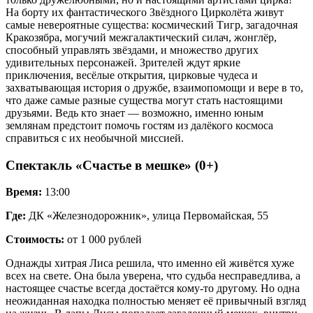
На борту их фантастического Звёздного Цирколёта живут
самые невероятные существа: космический Тигр, загадочная
Кракозябра, могучий межгалактический силач, жонглёр,
способный управлять звёздами, и множество других
удивительных персонажей. Зрителей ждут яркие
приключения, весёлые открытия, цирковые чудеса и
захватывающая история о дружбе, взаимопомощи и вере в то,
что даже самые разные существа могут стать настоящими
друзьями. Ведь кто знает — возможно, именно юным
землянам предстоит помочь гостям из далёкого космоса
справиться с их необычной миссией.
Спектакль «Счастье в мешке» (0+)
Время:
13:00
Где:
ДК «Железнодорожник», улица Первомайская, 55
Стоимость:
от 1 000 рублей
Однажды хитрая Лиса решила, что именно ей живётся хуже
всех на свете. Она была уверена, что судьба несправедлива, а
настоящее счастье всегда достаётся кому-то другому. Но одна
неожиданная находка полностью меняет её привычный взгляд