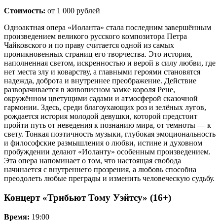
Стоимость:
от 1 000 рублей
Одноактная опера «Иоланта» стала последним завершённым
произведением великого русского композитора Петра
Чайковского и по праву считается одной из самых
проникновенных страниц его творчества. Это история,
наполненная светом, искренностью и верой в силу любви, где
нет места злу и коварству, а главными героями становятся
надежда, доброта и внутреннее преображение. Действие
разворачивается в живописном замке короля Рене,
окружённом цветущими садами и атмосферой сказочной
гармонии. Здесь, среди благоухающих роз и зелёных лугов,
рождается история молодой девушки, которой предстоит
пройти путь от неведения к познанию мира, от темноты — к
свету. Тонкая поэтичность музыки, глубокая эмоциональность
и философские размышления о любви, истине и духовном
пробуждении делают «Иоланту» особенным произведением.
Эта опера напоминает о том, что настоящая свобода
начинается с внутреннего прозрения, а любовь способна
преодолеть любые преграды и изменить человеческую судьбу.
Концерт «Трибьют Тому Уэйтсу» (16+)
Время:
19:00