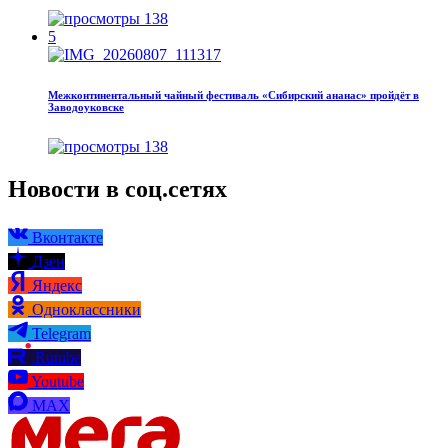
138
5
Межконтинентальный чайный фестиваль «Сибирский ананас» пройдёт в
Заводоуковске
138
Новости в соц.сетях
Вконтакте
Дзен
Яндекс
Одноклассники
Telegram
Rutube
Youtube
MAX