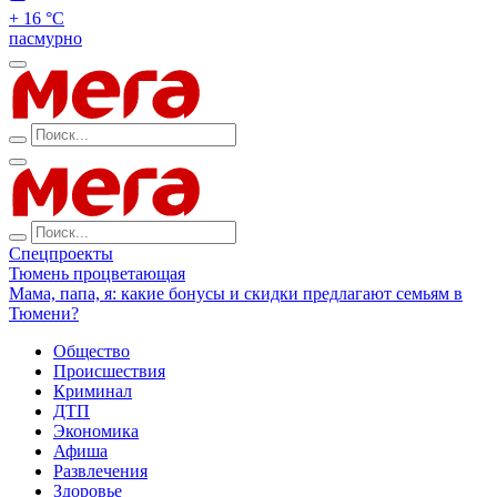
+ 16 °С
пасмурно
Спецпроекты
Тюмень процветающая
Мама, папа, я: какие бонусы и скидки предлагают семьям в
Тюмени?
Общество
Происшествия
Криминал
ДТП
Экономика
Афиша
Развлечения
Здоровье