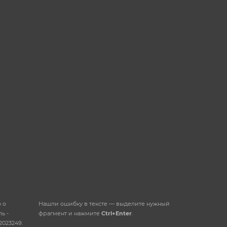
обработку персональных
данных
ОТПРАВИТЬ
 о
Нашли ошибку в тексте — выделите нужный
ь -
фрагмент и нажмите
Ctrl+Enter
.
2023249.