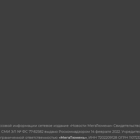
ссовой информации сетевое издание «Новости МегаТюмени» Свидетельство
 СМИ ЭЛ № ФС 77-82582 выдано Роскомнадзором 14 февраля 2022. Учредител
ограниченной ответственностью
«МегаТюмень»
, ИНН 7202209128 ОГРН 110723