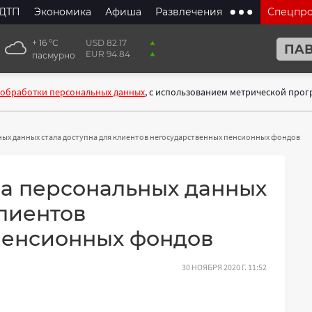
ДТП
Экономика
Афиша
Развлечения
Спецпр
+ 16 °С
USD 82.17
EUR 94.84
пасмурно
 обработки персональных данных
, с использованием метрической про
ых данных стала доступна для клиентов негосударственных пенсионных фондов
а персональных данных
клиентов
пенсионных фондов
30 НОЯБРЯ 2020 Г. 11:52