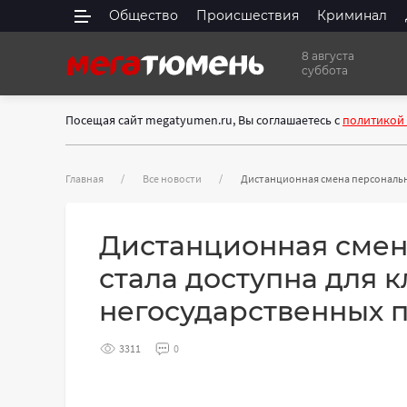
Общество
Происшествия
Криминал
8 августа
суббота
Посещая сайт megatyumen.ru, Вы соглашаетесь с
политикой
Главная
Все новости
Дистанционная смена персональн
Дистанционная смен
стала доступна для 
негосударственных 
3311
0