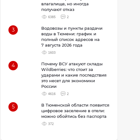
влагалище, но иногда
получают отказ
6385
2
Водовозы и пункты раздачи
3
воды в Тюмени: график и
полный список адресов на
7 августа 2026 года
1603
Почему ВСУ атакуют склады
4
Wildberries: что стоит за
ударами и какие последствия
это несет для экономики
России
4616
2
В Тюменской области появится
5
цифровое заселение в отели:
можно обойтись без паспорта
372