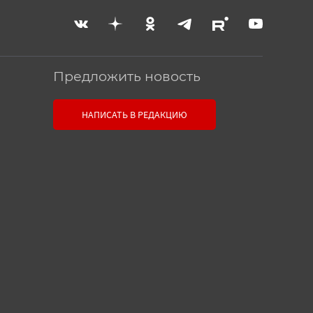
Предложить новость
Связь с редакцией
НАПИСАТЬ В РЕДАКЦИЮ
Оставьте свои настоящие
контактные данные, чтобы
редакция могла с вами связаться.
В случае необходимости,
гарантируем анонимность.
Ваш номер телефона или E-
mail:
Текст сообщения: