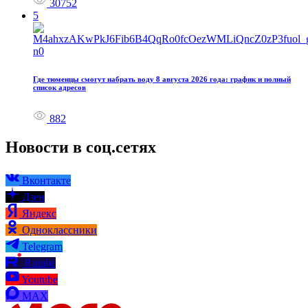
30752
5
Где тюменцы смогут набрать воду 8 августа 2026 года: график и полный
список адресов
882
Новости в соц.сетях
Вконтакте
Дзен
Яндекс
Одноклассники
Telegram
Rutube
Youtube
MAX