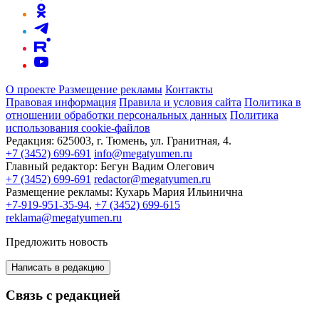
О проекте
Размещение рекламы
Контакты
Правовая информация
Правила и условия сайта
Политика в
отношении обработки персональных данных
Политика
использования cookie-файлов
Редакция:
625003, г. Тюмень, ул. Гранитная, 4.
+7 (3452) 699-691
info@megatyumen.ru
Главный редактор:
Бегун Вадим Олегович
+7 (3452) 699-691
redactor@megatyumen.ru
Размещение рекламы:
Кухарь Мария Ильинична
+7-919-951-35-94
,
+7 (3452) 699-615
reklama@megatyumen.ru
Предложить новость
Написать в редакцию
Связь с редакцией