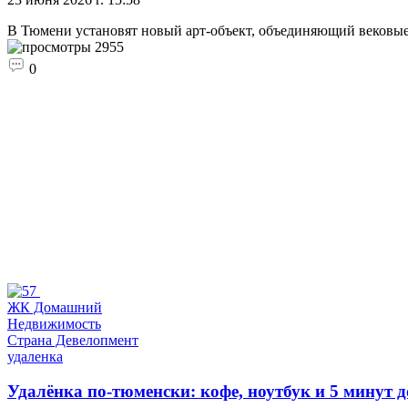
В Тюмени установят новый арт-объект, объединяющий вековые 
2955
0
ЖК Домашний
Недвижимость
Страна Девелопмент
удаленка
Удалёнка по-тюменски: кофе, ноутбук и 5 минут 