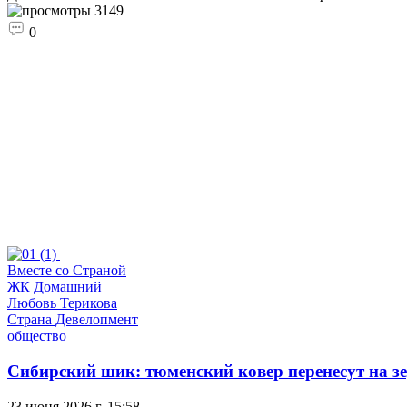
3149
0
Вместе со Страной
ЖК Домашний
Любовь Терикова
Страна Девелопмент
общество
Сибирский шик: тюменский ковер перенесут на 
23 июня 2026 г. 15:58