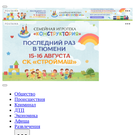
РЕКЛАМА
РЕКЛАМА
Общество
Происшествия
Криминал
ДТП
Экономика
Афиша
Развлечения