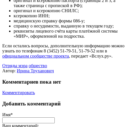
оригинал и ксерокопию паспорта (страницы 2 и 3, а
также страница с пропиской в РФ);
оригинал и ксерокопию СНИЛС;
ксерокопию ИНН;
медицинскую справку формы 086‑у;
справку о несудимости, выданную в текущем году;
реквизиты лицевого счёта карты платёжной системы
«МИР», оформленной на подростка.
Если остались вопросы, дополнительную информацию можно
узнать по телефонам 8 (3452) 51‑79‑51, 51‑79‑52 или в
официальном сообществе проекта
, передает «Вслух.ру».
Отряды мэра
общество
Автор:
Ирина Труханович
Комментариев пока нет
Комментировать
Добавить комментарий
Имя*
Ваш комментарий: