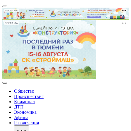
РЕКЛАМА
РЕКЛАМА
Общество
Происшествия
Криминал
ДТП
Экономика
Афиша
Развлечения