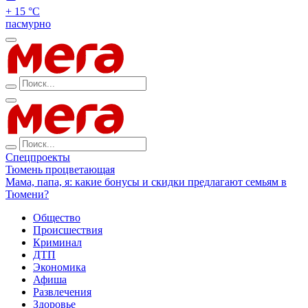
+ 15 °С
пасмурно
Спецпроекты
Тюмень процветающая
Мама, папа, я: какие бонусы и скидки предлагают семьям в
Тюмени?
Общество
Происшествия
Криминал
ДТП
Экономика
Афиша
Развлечения
Здоровье