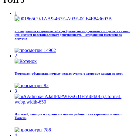
ТОП 5
1
«Если решила сохранить себя до брака, значит, должна это сделать сама»:
кто и зачем восстанавливает девственность – откровения тюменского
хирурга
14962
2
Тюменцам объяснили, почему нельзя судить о здоровье кошки по носу
82
3
Из полей, заводов и окраин – в новые районы: как строители меняют
Тюмень
786
4