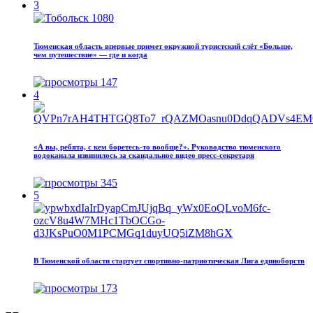
3
Тюменская область впервые примет окружной туристский слёт «Больше,
чем путешествие» — где и когда
147
4
«А вы, ребята, с кем боретесь‑то вообще?». Руководство тюменского
водоканала извинилось за скандальное видео пресс-секретаря
345
5
В Тюменской области стартует спортивно-патриотическая Лига единоборств
173