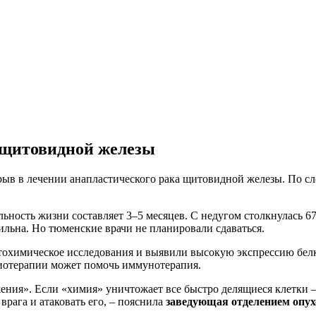
 щитовидной железы
в в лечении анапластического рака щитовидной железы. По сло
ьность жизни составляет 3–5 месяцев. С недугом столкнулась 6
сильна. Но тюменские врачи не планировали сдаваться.
охимическое исследования и выявили высокую экспрессию белка
иотерапии может помочь иммунотерапия.
ния». Если «химия» уничтожает все быстро делящиеся клетки – 
врага и атаковать его, – пояснила
заведующая отделением опух