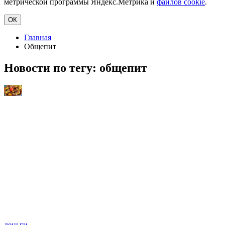
метрической программы Яндекс.Метрика и
файлов cookie
.
ОК
Главная
Общепит
Новости по тегу:
общепит
деньги